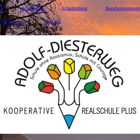
en
Schulprofil
Schulzeitung
Berufsorientieru
Förderverein
Kontakt