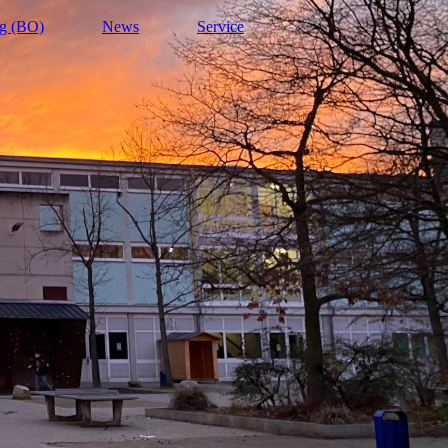
ng (BO)
News
Service