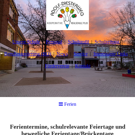
Unsere Schule
Personal
Schulprofil
Schulzeitung
Berufsorientierung (BO)
News
Service
Interessante Links
Förderverein
Kontakt
Ferien
Ferientermine, schulrelevante Feiertage und
bewegliche Ferientage/Brückentage