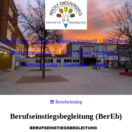
Unsere Schule
Personal
Klassen
Schulprofil
Schulzeitung
Berufsorientierung (BO)
News
Service
Anmeldung
Interessante Links
Förderverein
Kontakt
Berufseinstieg
Berufseinstiegsbegleitung (BerEb)