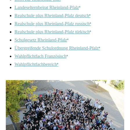
Landeselternbeirat Rheinland-Pfalz
*
Realschule plus Rheinland-Pfalz deutsch
*
Realschule plus Rheinland-Pfalz russisch
*
Realschule plus Rheinland-Pfalz türkisch
*
Schulgesetz Rheinland-Pfalz
*
Übergreifende Schulordnung Rheinland-Pfalz
*
Wahlpflichtfach Französisch
*
Wahlpflichtfachbereich
*