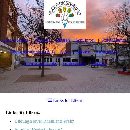
Unsere Schule
Personal
Klassen
Schulprofil
Schulzeitung
Berufsorientierung (BO)
News
Service
Anmeldung
Interessante Links
Förderverein
Kontakt
Links für Eltern
Links für Eltern...
Bildungsserver Rheinland-Pfalz
*
Infos zur Realschule plus
*