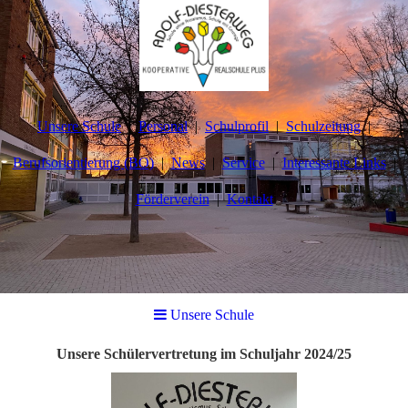
Unsere Schule
Personal
Schulprofil
Schulzeitung
Berufsorientierung (BO)
News
Service
Interessante Links
Förderverein
Kontakt
Unsere Schule
Unsere Schülervertretung im Schuljahr 2024/25