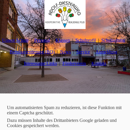
Unsere Schule
Personal
Klassen
Schulprofil
Schulzeitung
Berufsorientierung (BO)
News
Service
Anmeldung
Interessante Links
Förderverein
Kontakt
Schulzeitung
Um automatisierten Spam zu reduzieren, ist diese Funktion mit
einem Captcha geschützt.
2023-12-11
Dazu müssen Inhalte des Drittanbieters Google geladen und
Cookies gespeichert werden.
Besuch im Berufsinformationszentrum Ludwigshafen