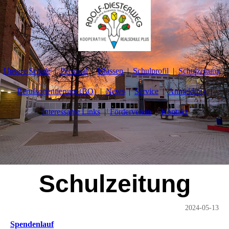
Unsere Schule
Personal
Klassen
Schulprofil
Schulzeitung
Berufsorientierung (BO)
News
Service
Anmeldung
Interessante Links
Förderverein
Kontakt
Schulzeitung
2024-05-13
Spendenlauf