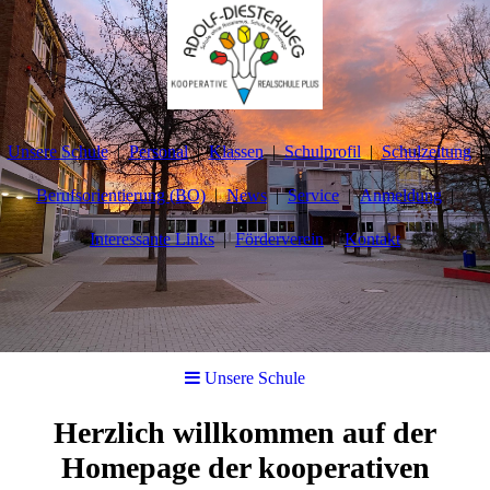
Unsere Schule
Personal
Klassen
Schulprofil
Schulzeitung
Berufsorientierung (BO)
News
Service
Anmeldung
Interessante Links
Förderverein
Kontakt
Unsere Schule
Herzlich willkommen auf der
Homepage der kooperativen