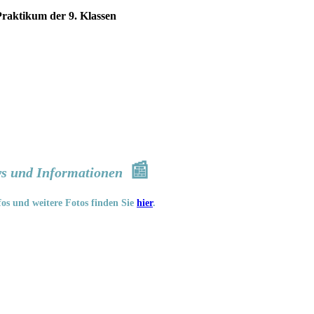
raktikum der 9. Klassen
📰
s und Informationen
fos und weitere Fotos finden Sie
hier
.