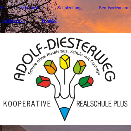
en
Schulprofil
Schulzeitung
Berufsorientieru
Förderverein
Kontakt