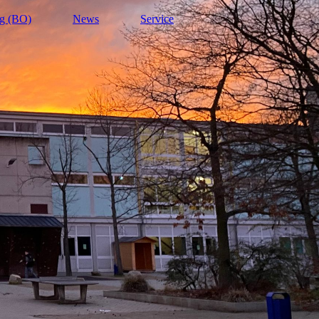
ng (BO)
News
Service