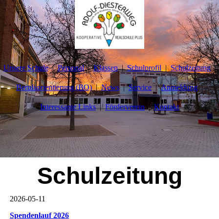
Unsere Schule
Personal
Klassen
Schulprofil
Schulzeitung
Berufsorientierung (BO)
News
Service
Anmeldung
Interessante Links
Förderverein
Kontakt
Schulzeitung
2026-05-11
Spendenlauf 2026