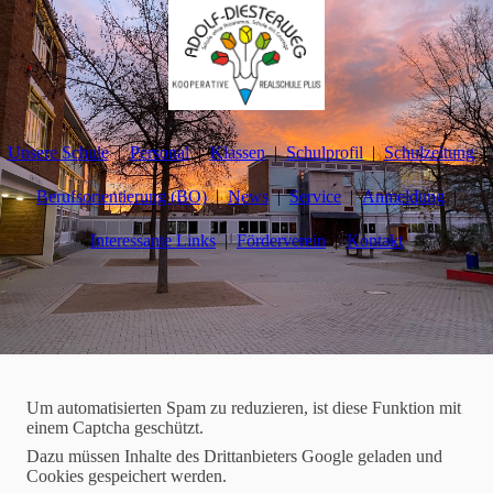
Unsere Schule
Personal
Klassen
Schulprofil
Schulzeitung
Berufsorientierung (BO)
News
Service
Anmeldung
Interessante Links
Förderverein
Kontakt
Schulzeitung
Um automatisierten Spam zu reduzieren, ist diese Funktion mit
einem Captcha geschützt.
2026-02-23
Dazu müssen Inhalte des Drittanbieters Google geladen und
Cookies gespeichert werden.
Interview mit Herrn Grobs