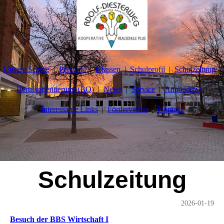
Unsere Schule
Personal
Klassen
Schulprofil
Schulzeitung
Berufsorientierung (BO)
News
Service
Anmeldung
Interessante Links
Förderverein
Kontakt
Schulzeitung
2026-01-19
Besuch der BBS Wirtschaft I