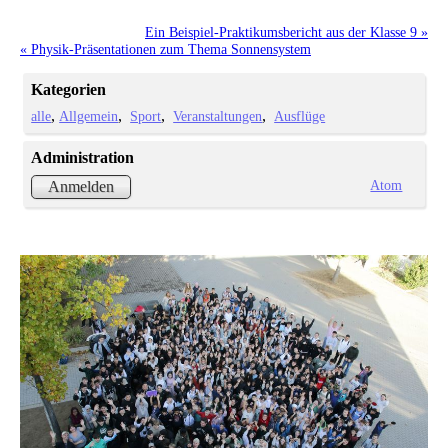
Ein Beispiel-Praktikumsbericht aus der Klasse 9 »
« Physik-Präsentationen zum Thema Sonnensystem
Kategorien
alle
Allgemein
Sport
Veranstaltungen
Ausflüge
Administration
Atom
Anmelden