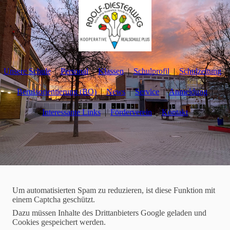
Unsere Schule
Personal
Klassen
Schulprofil
Schulzeitung
Berufsorientierung (BO)
News
Service
Anmeldung
Interessante Links
Förderverein
Kontakt
Schulzeitung
Um automatisierten Spam zu reduzieren, ist diese Funktion mit
einem Captcha geschützt.
2025-12-15
Dazu müssen Inhalte des Drittanbieters Google geladen und
Cookies gespeichert werden.
Ein Beispiel-Praktikumsbericht aus der Klasse 9