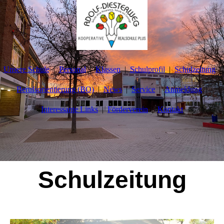
Unsere Schule
Personal
Klassen
Schulprofil
Schulzeitung
Berufsorientierung (BO)
News
Service
Anmeldung
Interessante Links
Förderverein
Kontakt
Schulzeitung