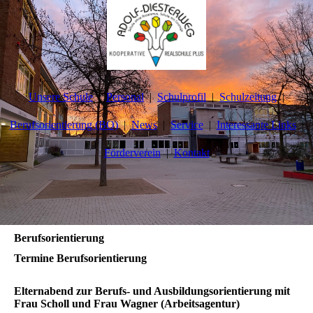
Unsere Schule
Personal
Schulprofil
Schulzeitung
Berufsorientierung (BO)
News
Service
Interessante Links
Förderverein
Kontakt
Berufsorientierung
Termine Berufsorientierung
Elternabend zur Berufs- und Ausbildungsorientierung mit
Frau Scholl und Frau Wagner (Arbeitsagentur)