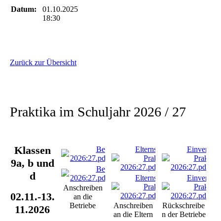
Datum:
01.10.2025
18:30
Zurück zur Übersicht
Praktika im Schuljahr 2026 / 27
Klassen
Betriebe
Elternschreiben
Einverstän
2026:27.pdf
(401.88KB)
Praktikum
Praktik
9a, b und
2026:27.pdf
(495.91KB)
2026:27.pdf
(25
Betriebe
d
2026:27.pdf
(401.88KB)
Elternschreiben
Einverstän
Praktikum
Praktik
Anschreiben
02.11.-13.
2026:27.pdf
(495.91KB)
2026:27.pdf
(25
an die
Betriebe
Anschreiben
Rückschreibe
11.2026
an die Eltern
n der Betriebe